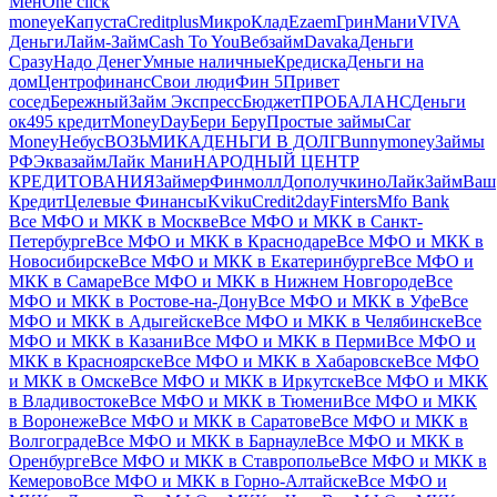
Мен
One click
money
еКапуста
Creditplus
МикроКлад
Ezaem
ГринМани
VIVA
Деньги
Лайм‑Займ
Cash To You
Вебзайм
Davaka
Деньги
Сразу
Надо Денег
Умные наличные
Кредиска
Деньги на
дом
Центрофинанс
Свои люди
Фин 5
Привет
сосед
Бережный
Займ Экспресс
Бюджет
ПРОБАЛАНС
Деньги
ок
495 кредит
MoneyDay
Бери Беру
Простые займы
Car
Money
Небус
ВОЗЬМИКА
ДЕНЬГИ В ДОЛГ
Bunnymoney
Займы
РФ
Эквазайм
Лайк Мани
НАРОДНЫЙ ЦЕНТР
КРЕДИТОВАНИЯ
Займер
Финмолл
Дополучкино
ЛайкЗайм
Ваш
Кредит
Целевые Финансы
Kviku
Credit2day
Finters
Mfo Bank
Все МФО и МКК в Москве
Все МФО и МКК в Санкт-
Петербурге
Все МФО и МКК в Краснодаре
Все МФО и МКК в
Новосибирске
Все МФО и МКК в Екатеринбурге
Все МФО и
МКК в Самаре
Все МФО и МКК в Нижнем Новгороде
Все
МФО и МКК в Ростове-на-Дону
Все МФО и МКК в Уфе
Все
МФО и МКК в Адыгейске
Все МФО и МКК в Челябинске
Все
МФО и МКК в Казани
Все МФО и МКК в Перми
Все МФО и
МКК в Красноярске
Все МФО и МКК в Хабаровске
Все МФО
и МКК в Омске
Все МФО и МКК в Иркутске
Все МФО и МКК
в Владивостоке
Все МФО и МКК в Тюмени
Все МФО и МКК
в Воронеже
Все МФО и МКК в Саратове
Все МФО и МКК в
Волгограде
Все МФО и МКК в Барнауле
Все МФО и МКК в
Оренбурге
Все МФО и МКК в Ставрополье
Все МФО и МКК в
Кемерово
Все МФО и МКК в Горно-Алтайске
Все МФО и