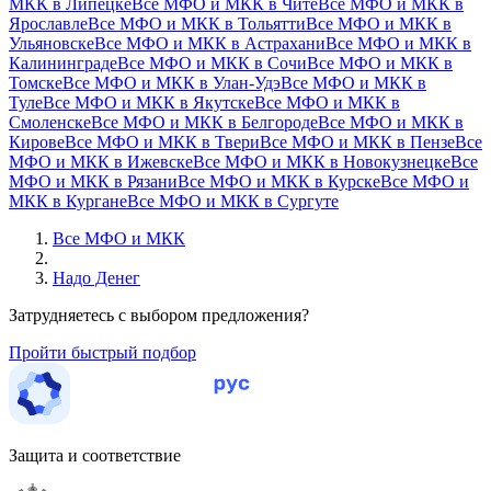
МКК в Липецке
Все МФО и МКК в Чите
Все МФО и МКК в
Ярославле
Все МФО и МКК в Тольятти
Все МФО и МКК в
Ульяновске
Все МФО и МКК в Астрахани
Все МФО и МКК в
Калининграде
Все МФО и МКК в Сочи
Все МФО и МКК в
Томске
Все МФО и МКК в Улан-Удэ
Все МФО и МКК в
Туле
Все МФО и МКК в Якутске
Все МФО и МКК в
Смоленске
Все МФО и МКК в Белгороде
Все МФО и МКК в
Кирове
Все МФО и МКК в Твери
Все МФО и МКК в Пензе
Все
МФО и МКК в Ижевске
Все МФО и МКК в Новокузнецке
Все
МФО и МКК в Рязани
Все МФО и МКК в Курске
Все МФО и
МКК в Кургане
Все МФО и МКК в Сургуте
Все МФО и МКК
Надо Денег
Затрудняетесь с выбором предложения?
Пройти быстрый подбор
Защита и соответствие