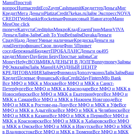
Мани
Простой
вопрос
Hurmacredit
EcoZaym
Cashmagnit
Кредиттер
Деньга
Миг
Кредит
Мега Деньги
Platiza
Credit7
kekas.ru
Займ Экспресс
NOVA
CREDIT
Webbankir
Rocketman
Финансовый Навигатор
Мани
Мен
One click
money
еКапуста
Creditplus
МикроКлад
Ezaem
ГринМани
VIVA
Деньги
Лайм‑Займ
Cash To You
Вебзайм
Davaka
Деньги
Сразу
Надо Денег
Умные наличные
Кредиска
Деньги на
дом
Центрофинанс
Свои люди
Фин 5
Привет
сосед
Бережный
Бюджет
ПРОБАЛАНС
Деньги ок
495
кредит
MoneyDay
Бери Беру
Простые займы
Car
Money
Небус
ВОЗЬМИКА
ДЕНЬГИ В ДОЛГ
Bunnymoney
Займы
РФ
Эквазайм
Лайк Мани
НАРОДНЫЙ ЦЕНТР
КРЕДИТОВАНИЯ
Займер
Финмолл
Дополучкино
ЛайкЗайм
Ваш
Кредит
Целевые Финансы
Kviku
Credit2day
Finters
Mfo Bank
Все МФО и МКК в Москве
Все МФО и МКК в Санкт-
Петербурге
Все МФО и МКК в Краснодаре
Все МФО и МКК в
Новосибирске
Все МФО и МКК в Екатеринбурге
Все МФО и
МКК в Самаре
Все МФО и МКК в Нижнем Новгороде
Все
МФО и МКК в Ростове-на-Дону
Все МФО и МКК в Уфе
Все
МФО и МКК в Адыгейске
Все МФО и МКК в Челябинске
Все
МФО и МКК в Казани
Все МФО и МКК в Перми
Все МФО и
МКК в Красноярске
Все МФО и МКК в Хабаровске
Все МФО
и МКК в Омске
Все МФО и МКК в Иркутске
Все МФО и МКК
в Владивостоке
Все МФО и МКК в Тюмени
Все МФО и МКК