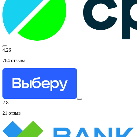
4.26
764
отзыва
2.8
21
отзыв