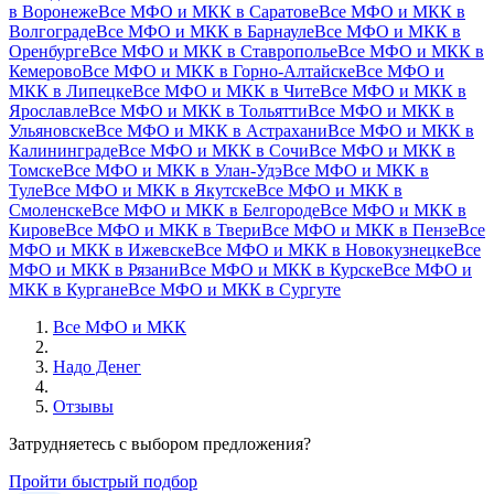
в Воронеже
Все МФО и МКК в Саратове
Все МФО и МКК в
Волгограде
Все МФО и МКК в Барнауле
Все МФО и МКК в
Оренбурге
Все МФО и МКК в Ставрополье
Все МФО и МКК в
Кемерово
Все МФО и МКК в Горно-Алтайске
Все МФО и
МКК в Липецке
Все МФО и МКК в Чите
Все МФО и МКК в
Ярославле
Все МФО и МКК в Тольятти
Все МФО и МКК в
Ульяновске
Все МФО и МКК в Астрахани
Все МФО и МКК в
Калининграде
Все МФО и МКК в Сочи
Все МФО и МКК в
Томске
Все МФО и МКК в Улан-Удэ
Все МФО и МКК в
Туле
Все МФО и МКК в Якутске
Все МФО и МКК в
Смоленске
Все МФО и МКК в Белгороде
Все МФО и МКК в
Кирове
Все МФО и МКК в Твери
Все МФО и МКК в Пензе
Все
МФО и МКК в Ижевске
Все МФО и МКК в Новокузнецке
Все
МФО и МКК в Рязани
Все МФО и МКК в Курске
Все МФО и
МКК в Кургане
Все МФО и МКК в Сургуте
Все МФО и МКК
Надо Денег
Отзывы
Затрудняетесь с выбором предложения?
Пройти быстрый подбор