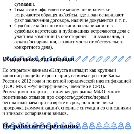
суммами).
Тема «займ оформлен не мной»: периодически
встречаются обращения/кейсы, где люди оспаривают
факт заключения договора, наличие документов и т. п.
Судебные кейсы по взысканию/оспариванию: в
судебных картотеках и публикациях встречаются дела с
участием компании (в обе стороны — и взыскания, и
отказы/оспаривания, в зависимости от обстоятельств
конкретного дела).
Общий вывод организации
По открытым данным еКапуста выглядит как крупный
«долгоиграющий» игрок с присутствием в реестре Банка
России с 2012 года и понятной юридической идентификацией
(ООО МКК «Русинтерфинанс», членство в СРО).
Репутационно картина типичная для рынка МФО: много
позитивных отзывов про скорость/удобство/первый
бесплатный заём при возврате в срок, но в зоне риска —
просрочка (коммуникации), спорные ситуации со списаниями
и эпизоды оспаривания займов.
Не работает в регионах