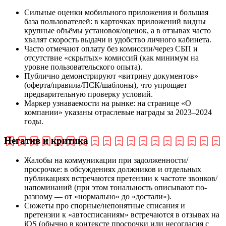
Сильные оценки мобильного приложения и большая
база пользователей: в карточках приложений видны
крупные объёмы установок/оценок, а в отзывах часто
хвалят скорость выдачи и удобство личного кабинета.
Часто отмечают оплату без комиссии/через СБП и
отсутствие «скрытых» комиссий (как минимум на
уровне пользовательского опыта).
Публично демонстрируют «витрину документов»
(оферта/правила/ПСК/шаблоны), что упрощает
предварительную проверку условий.
Маркер узнаваемости на рынке: на странице «О
компании» указаны отраслевые награды за 2023–2024
годы.
Негатив и критика
Жалобы на коммуникации при задолженности/
просрочке: в обсуждениях должников и отдельных
публикациях встречаются претензии к частоте звонков/
напоминаний (при этом тональность описывают по-
разному — от «нормально» до «достали»).
Сюжеты про спорные/непонятные списания и
претензии к «автосписаниям» встречаются в отзывах на
iOS (обычно в контексте просрочки или несогласия с