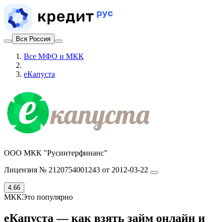
Вся Россия
Все МФО и МКК
еКапуста
ООО МКК "Русинтерфинанс"
Лицензия № 2120754001243 от 2012-03-22
4.66
МКК
Это популярно
еКапуста — как взять займ онлайн и