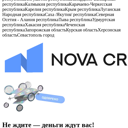
республика
Калмыкия республика
Карачаево-Черкесская
республика
Карелия республика
Крым республика
Луганская
Народная республика
Саха /Якутия/ республика
Северная
Осетия - Алания республика
Тыва республика
Удмуртская
республика
Хакасия республика
Чеченская
республика
Запорожская область
Курская область
Херсонская
область
Севастополь город
Не ждите — деньги ждут вас!