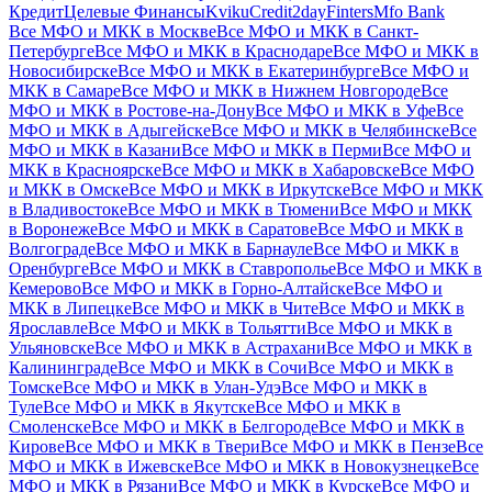
Кредит
Целевые Финансы
Kviku
Credit2day
Finters
Mfo Bank
Все МФО и МКК в Москве
Все МФО и МКК в Санкт-
Петербурге
Все МФО и МКК в Краснодаре
Все МФО и МКК в
Новосибирске
Все МФО и МКК в Екатеринбурге
Все МФО и
МКК в Самаре
Все МФО и МКК в Нижнем Новгороде
Все
МФО и МКК в Ростове-на-Дону
Все МФО и МКК в Уфе
Все
МФО и МКК в Адыгейске
Все МФО и МКК в Челябинске
Все
МФО и МКК в Казани
Все МФО и МКК в Перми
Все МФО и
МКК в Красноярске
Все МФО и МКК в Хабаровске
Все МФО
и МКК в Омске
Все МФО и МКК в Иркутске
Все МФО и МКК
в Владивостоке
Все МФО и МКК в Тюмени
Все МФО и МКК
в Воронеже
Все МФО и МКК в Саратове
Все МФО и МКК в
Волгограде
Все МФО и МКК в Барнауле
Все МФО и МКК в
Оренбурге
Все МФО и МКК в Ставрополье
Все МФО и МКК в
Кемерово
Все МФО и МКК в Горно-Алтайске
Все МФО и
МКК в Липецке
Все МФО и МКК в Чите
Все МФО и МКК в
Ярославле
Все МФО и МКК в Тольятти
Все МФО и МКК в
Ульяновске
Все МФО и МКК в Астрахани
Все МФО и МКК в
Калининграде
Все МФО и МКК в Сочи
Все МФО и МКК в
Томске
Все МФО и МКК в Улан-Удэ
Все МФО и МКК в
Туле
Все МФО и МКК в Якутске
Все МФО и МКК в
Смоленске
Все МФО и МКК в Белгороде
Все МФО и МКК в
Кирове
Все МФО и МКК в Твери
Все МФО и МКК в Пензе
Все
МФО и МКК в Ижевске
Все МФО и МКК в Новокузнецке
Все
МФО и МКК в Рязани
Все МФО и МКК в Курске
Все МФО и