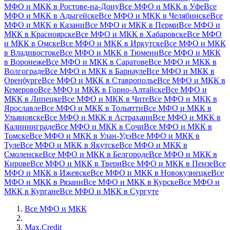
МФО и МКК в Ростове-на-Дону
Все МФО и МКК в Уфе
Все
МФО и МКК в Адыгейске
Все МФО и МКК в Челябинске
Все
МФО и МКК в Казани
Все МФО и МКК в Перми
Все МФО и
МКК в Красноярске
Все МФО и МКК в Хабаровске
Все МФО
и МКК в Омске
Все МФО и МКК в Иркутске
Все МФО и МКК
в Владивостоке
Все МФО и МКК в Тюмени
Все МФО и МКК
в Воронеже
Все МФО и МКК в Саратове
Все МФО и МКК в
Волгограде
Все МФО и МКК в Барнауле
Все МФО и МКК в
Оренбурге
Все МФО и МКК в Ставрополье
Все МФО и МКК в
Кемерово
Все МФО и МКК в Горно-Алтайске
Все МФО и
МКК в Липецке
Все МФО и МКК в Чите
Все МФО и МКК в
Ярославле
Все МФО и МКК в Тольятти
Все МФО и МКК в
Ульяновске
Все МФО и МКК в Астрахани
Все МФО и МКК в
Калининграде
Все МФО и МКК в Сочи
Все МФО и МКК в
Томске
Все МФО и МКК в Улан-Удэ
Все МФО и МКК в
Туле
Все МФО и МКК в Якутске
Все МФО и МКК в
Смоленске
Все МФО и МКК в Белгороде
Все МФО и МКК в
Кирове
Все МФО и МКК в Твери
Все МФО и МКК в Пензе
Все
МФО и МКК в Ижевске
Все МФО и МКК в Новокузнецке
Все
МФО и МКК в Рязани
Все МФО и МКК в Курске
Все МФО и
МКК в Кургане
Все МФО и МКК в Сургуте
Все МФО и МКК
Max.Credit