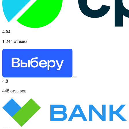
4.64
1 244
отзыва
4.8
448
отзывов