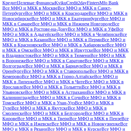
Кредит
Целевые Финансы
Kviku
Credit2day
Finters
Mfo Bank
Все МФО и МКК в Москве
Все МФО и МКК в Санкт-
Петербурге
Все МФО и МКК в Краснодаре
Все МФО и МКК в
Новосибирске
Все МФО и МКК в Екатеринбурге
Все МФО и
МКК в Самаре
Все МФО и МКК в Нижнем Новгороде
Все
МФО и МКК в Ростове-на-Дону
Все МФО и МКК в Уфе
Все
МФО и МКК в Адыгейске
Все МФО и МКК в Челябинске
Все
МФО и МКК в Казани
Все МФО и МКК в Перми
Все МФО и
МКК в Красноярске
Все МФО и МКК в Хабаровске
Все МФО
и МКК в Омске
Все МФО и МКК в Иркутске
Все МФО и МКК
в Владивостоке
Все МФО и МКК в Тюмени
Все МФО и МКК
в Воронеже
Все МФО и МКК в Саратове
Все МФО и МКК в
Волгограде
Все МФО и МКК в Барнауле
Все МФО и МКК в
Оренбурге
Все МФО и МКК в Ставрополье
Все МФО и МКК в
Кемерово
Все МФО и МКК в Горно-Алтайске
Все МФО и
МКК в Липецке
Все МФО и МКК в Чите
Все МФО и МКК в
Ярославле
Все МФО и МКК в Тольятти
Все МФО и МКК в
Ульяновске
Все МФО и МКК в Астрахани
Все МФО и МКК в
Калининграде
Все МФО и МКК в Сочи
Все МФО и МКК в
Томске
Все МФО и МКК в Улан-Удэ
Все МФО и МКК в
Туле
Все МФО и МКК в Якутске
Все МФО и МКК в
Смоленске
Все МФО и МКК в Белгороде
Все МФО и МКК в
Кирове
Все МФО и МКК в Твери
Все МФО и МКК в Пензе
Все
МФО и МКК в Ижевске
Все МФО и МКК в Новокузнецке
Все
МФО и МКК в Рязани
Все МФО и МКК в Курске
Все МФО и