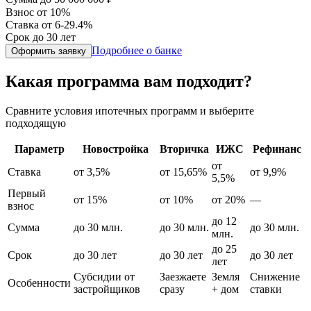
Взнос
от 10%
Ставка
от 6-29.4%
Срок
до 30 лет
Подробнее о банке
Оформить заявку
Какая программа вам подходит?
Сравните условия ипотечных программ и выберите
подходящую
Параметр
Новостройка
Вторичка
ИЖС
Рефинанс
от
Ставка
от 3,5%
от 15,65%
от 9,9%
5,5%
Первый
от 15%
от 10%
от 20%
—
взнос
до 12
Сумма
до 30 млн.
до 30 млн.
до 30 млн.
млн.
до 25
Срок
до 30 лет
до 30 лет
до 30 лет
лет
Субсидии от
Заезжаете
Земля
Снижение
Особенности
застройщиков
сразу
+ дом
ставки