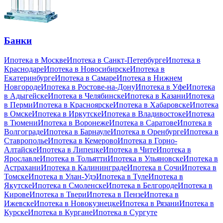
Банки
Ипотека в Москве
Ипотека в Санкт-Петербурге
Ипотека в
Краснодаре
Ипотека в Новосибирске
Ипотека в
Екатеринбурге
Ипотека в Самаре
Ипотека в Нижнем
Новгороде
Ипотека в Ростове-на-Дону
Ипотека в Уфе
Ипотека
в Адыгейске
Ипотека в Челябинске
Ипотека в Казани
Ипотека
в Перми
Ипотека в Красноярске
Ипотека в Хабаровске
Ипотека
в Омске
Ипотека в Иркутске
Ипотека в Владивостоке
Ипотека
в Тюмени
Ипотека в Воронеже
Ипотека в Саратове
Ипотека в
Волгограде
Ипотека в Барнауле
Ипотека в Оренбурге
Ипотека в
Ставрополье
Ипотека в Кемерово
Ипотека в Горно-
Алтайске
Ипотека в Липецке
Ипотека в Чите
Ипотека в
Ярославле
Ипотека в Тольятти
Ипотека в Ульяновске
Ипотека в
Астрахани
Ипотека в Калининграде
Ипотека в Сочи
Ипотека в
Томске
Ипотека в Улан-Удэ
Ипотека в Туле
Ипотека в
Якутске
Ипотека в Смоленске
Ипотека в Белгороде
Ипотека в
Кирове
Ипотека в Твери
Ипотека в Пензе
Ипотека в
Ижевске
Ипотека в Новокузнецке
Ипотека в Рязани
Ипотека в
Курске
Ипотека в Кургане
Ипотека в Сургуте