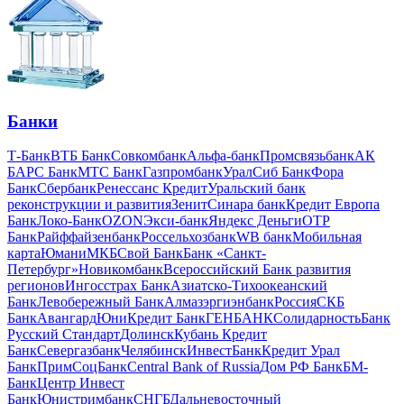
Банки
Т-Банк
ВТБ Банк
Совкомбанк
Альфа-банк
Промсвязьбанк
АК
БАРС Банк
МТС Банк
Газпромбанк
УралСиб Банк
Фора
Банк
Сбербанк
Ренессанс Кредит
Уральский банк
реконструкции и развития
Зенит
Синара банк
Кредит Европа
Банк
Локо-Банк
OZON
Экси-банк
Яндекс Деньги
OTP
Банк
Райффайзенбанк
Россельхозбанк
WB банк
Мобильная
карта
Юмани
МКБ
Свой Банк
Банк «Санкт-
Петербург»
Новикомбанк
Всероссийский Банк развития
регионов
Ингосстрах Банк
Азиатско-Тихоокеанский
Банк
Левобережный Банк
Алмазэргиэнбанк
Россия
СКБ
Банк
Авангард
ЮниКредит Банк
ГЕНБАНК
Солидарность
Банк
Русский Стандарт
Долинск
Кубань Кредит
Банк
Севергазбанк
ЧелябинскИнвестБанк
Кредит Урал
Банк
ПримСоцБанк
Central Bank of Russia
Дом РФ Банк
БМ-
Банк
Центр Инвест
Банк
Юнистримбанк
СНГБ
Дальневосточный