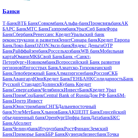
Банки
Т-Банк
ВТБ Банк
Совкомбанк
Альфа-банк
Промсвязьбанк
АК
БАРС Банк
МТС Банк
Газпромбанк
УралСиб Банк
Фора
Банк
Сбербанк
Ренессанс Кредит
Уральский банк
реконструкции и развития
Зенит
Синара банк
Кредит Европа
Банк
Локо-Банк
OZON
Экси-банк
Яндекс Деньги
OTP
Банк
Райффайзенбанк
Россельхозбанк
WB банк
Мобильная
карта
Юмани
МКБ
Свой Банк
Банк «Санкт-
Петербург»
Новикомбанк
Всероссийский Банк развития
регионов
Ингосстрах Банк
Азиатско-Тихоокеанский
Банк
Левобережный Банк
Алмазэргиэнбанк
Россия
СКБ
Банк
Авангард
ЮниКредит Банк
ГЕНБАНК
Солидарность
Банк
Русский Стандарт
Долинск
Кубань Кредит
Банк
Севергазбанк
ЧелябинскИнвестБанк
Кредит Урал
Банк
ПримСоцБанк
Central Bank of Russia
Дом РФ Банк
БМ-
Банк
Центр Инвест
Банк
Юнистримбанк
СНГБ
Дальневосточный
банк
УглеМетБанк
ХлыновБанк
АКЦЕПТ Банк
Енисейский
объединенный банк
Оренбург
Цифра банк
Датабанк
БКС
Банк
Абсолют
Банк
Челиндбанк
Итурупбанк
РостФинанс
Земский
Банк
Приморье Банк
ББР Банк
Кузнецкбизнесбанк
Точка