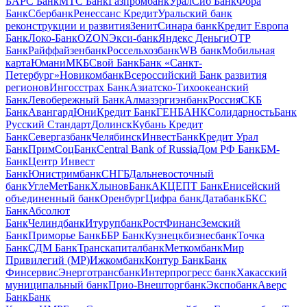
БАРС Банк
МТС Банк
Газпромбанк
УралСиб Банк
Фора
Банк
Сбербанк
Ренессанс Кредит
Уральский банк
реконструкции и развития
Зенит
Синара банк
Кредит Европа
Банк
Локо-Банк
OZON
Экси-банк
Яндекс Деньги
OTP
Банк
Райффайзенбанк
Россельхозбанк
WB банк
Мобильная
карта
Юмани
МКБ
Свой Банк
Банк «Санкт-
Петербург»
Новикомбанк
Всероссийский Банк развития
регионов
Ингосстрах Банк
Азиатско-Тихоокеанский
Банк
Левобережный Банк
Алмазэргиэнбанк
Россия
СКБ
Банк
Авангард
ЮниКредит Банк
ГЕНБАНК
Солидарность
Банк
Русский Стандарт
Долинск
Кубань Кредит
Банк
Севергазбанк
ЧелябинскИнвестБанк
Кредит Урал
Банк
ПримСоцБанк
Central Bank of Russia
Дом РФ Банк
БМ-
Банк
Центр Инвест
Банк
Юнистримбанк
СНГБ
Дальневосточный
банк
УглеМетБанк
ХлыновБанк
АКЦЕПТ Банк
Енисейский
объединенный банк
Оренбург
Цифра банк
Датабанк
БКС
Банк
Абсолют
Банк
Челиндбанк
Итурупбанк
РостФинанс
Земский
Банк
Приморье Банк
ББР Банк
Кузнецкбизнесбанк
Точка
Банк
СДМ Банк
Транскапиталбанк
Меткомбанк
Мир
Привилегий (MP)
Ижкомбанк
Контур Банк
Банк
Финсервис
Энерготрансбанк
Интерпрогресс банк
Хакасский
муниципальный банк
Прио-Внешторгбанк
Экспобанк
Аверс
Банк
Банк