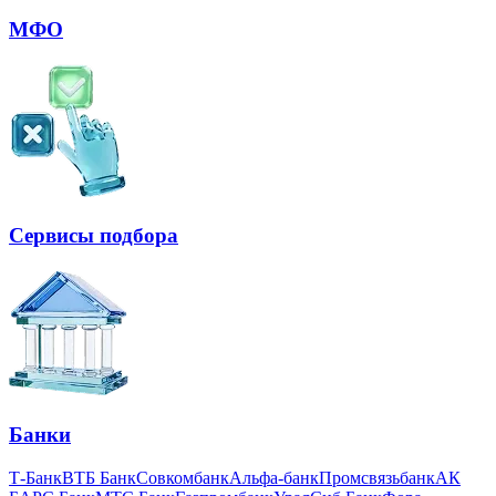
МФО
Сервисы подбора
Банки
Т-Банк
ВТБ Банк
Совкомбанк
Альфа-банк
Промсвязьбанк
АК