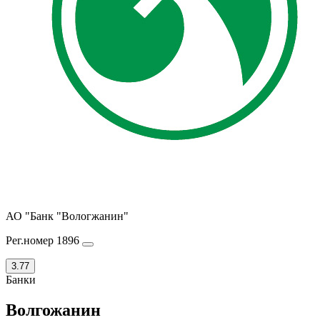
АО "Банк "Вологжанин"
Рег.номер 1896
3.77
Банки
Волгожанин