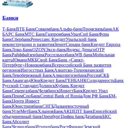
Банки
Т-Банк
ВТБ Банк
Совкомбанк
Альфа-банк
Промсвязьбанк
АК
БАРС Банк
МТС Банк
Газпромбанк
УралСиб Банк
Фора
Банк
Сбербанк
Ренессанс Кредит
Уральский банк
реконструкции и развития
Зенит
Синара банк
Кредит Европа
Банк
Локо-Банк
OZON
Экси-банк
Яндекс Деньги
OTP
Банк
Райффайзенбанк
Россельхозбанк
WB банк
Мобильная
карта
Юмани
МКБ
Свой Банк
Банк «Санкт-
Петербург»
Новикомбанк
Всероссийский Банк развития
регионов
Ингосстрах Банк
Азиатско-Тихоокеанский
Банк
Левобережный Банк
Алмазэргиэнбанк
Россия
СКБ
Банк
Авангард
ЮниКредит Банк
ГЕНБАНК
Солидарность
Банк
Русский Стандарт
Долинск
Кубань Кредит
Банк
Севергазбанк
ЧелябинскИнвестБанк
Кредит Урал
Банк
ПримСоцБанк
Central Bank of Russia
Дом РФ Банк
БМ-
Банк
Центр Инвест
Банк
Юнистримбанк
СНГБ
Дальневосточный
банк
УглеМетБанк
ХлыновБанк
АКЦЕПТ Банк
Енисейский
объединенный банк
Оренбург
Цифра банк
Датабанк
БКС
Банк
Абсолют
Банк
Челиндбанк
Итурупбанк
РостФинанс
Земский