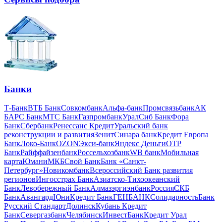
Банки
Т-Банк
ВТБ Банк
Совкомбанк
Альфа-банк
Промсвязьбанк
АК
БАРС Банк
МТС Банк
Газпромбанк
УралСиб Банк
Фора
Банк
Сбербанк
Ренессанс Кредит
Уральский банк
реконструкции и развития
Зенит
Синара банк
Кредит Европа
Банк
Локо-Банк
OZON
Экси-банк
Яндекс Деньги
OTP
Банк
Райффайзенбанк
Россельхозбанк
WB банк
Мобильная
карта
Юмани
МКБ
Свой Банк
Банк «Санкт-
Петербург»
Новикомбанк
Всероссийский Банк развития
регионов
Ингосстрах Банк
Азиатско-Тихоокеанский
Банк
Левобережный Банк
Алмазэргиэнбанк
Россия
СКБ
Банк
Авангард
ЮниКредит Банк
ГЕНБАНК
Солидарность
Банк
Русский Стандарт
Долинск
Кубань Кредит
Банк
Севергазбанк
ЧелябинскИнвестБанк
Кредит Урал