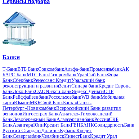
Сервисы подбора
Банки
Т-Банк
ВТБ Банк
Совкомбанк
Альфа-банк
Промсвязьбанк
АК
БАРС Банк
МТС Банк
Газпромбанк
УралСиб Банк
Фора
Банк
Сбербанк
Ренессанс Кредит
Уральский банк
реконструкции и развития
Зенит
Синара банк
Кредит Европа
Банк
Локо-Банк
OZON
Экси-банк
Яндекс Деньги
OTP
Банк
Райффайзенбанк
Россельхозбанк
WB банк
Мобильная
карта
Юмани
МКБ
Свой Банк
Банк «Санкт-
Петербург»
Новикомбанк
Всероссийский Банк развития
регионов
Ингосстрах Банк
Азиатско-Тихоокеанский
Банк
Левобережный Банк
Алмазэргиэнбанк
Россия
СКБ
Банк
Авангард
ЮниКредит Банк
ГЕНБАНК
Солидарность
Банк
Русский Стандарт
Долинск
Кубань Кредит
Банк
Севергазбанк
ЧелябинскИнвестБанк
Кредит Урал