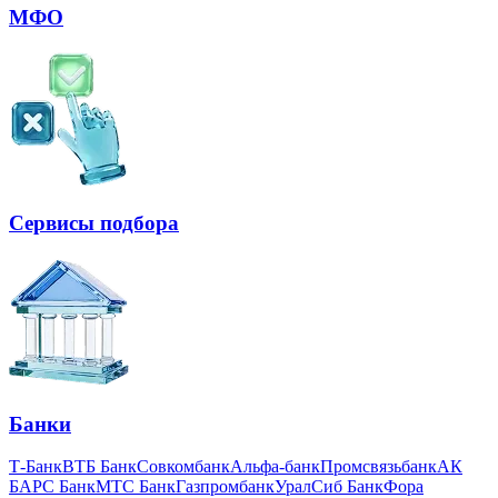
МФО
Сервисы подбора
Банки
Т-Банк
ВТБ Банк
Совкомбанк
Альфа-банк
Промсвязьбанк
АК
БАРС Банк
МТС Банк
Газпромбанк
УралСиб Банк
Фора