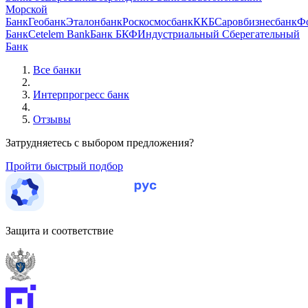
Морской
Банк
Геобанк
Эталонбанк
Роскосмосбанк
ККБ
Саровбизнесбанк
Ф
Банк
Cetelem Bank
Банк БКФ
Индустриальный Сберегательный
Банк
Все банки
Интерпрогресс банк
Отзывы
Затрудняетесь с выбором предложения?
Пройти быстрый подбор
Защита и соответствие