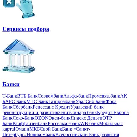
Сервисы подбора
Банки
Т-Банк
ВТБ Банк
Совкомбанк
Альфа-банк
Промсвязьбанк
АК
БАРС Банк
МТС Банк
Газпромбанк
УралСиб Банк
Фора
Банк
Сбербанк
Ренессанс Кредит
Уральский банк
реконструкции и развития
Зенит
Синара банк
Кредит Европа
Банк
Локо-Банк
OZON
Экси-банк
Яндекс Деньги
OTP
Банк
Райффайзенбанк
Россельхозбанк
WB банк
Мобильная
карта
Юмани
МКБ
Свой Банк
Банк «Санкт-
Петербург»
Новикомбанк
Всероссийский Банк развития