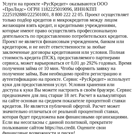
Услуги на проекте «РусКредит» оказываются ООО
«ПроЛидс» ОГРН 1182225019096, ИНН/КПП
2225192880/222501001, 8 800 222 22 05. Проект осуществляет
только подбор кредитов и микрокредитов между лицом
желающим взять кредит, и кредитными учреждениями,
которые имеют право осуществлять профессиональную
деятельность по предоставлению потребительских кредитов.
Проект не является финансовым учреждением, банком или
кредитором, и не несёт ответственности за любые
заключенные договоры кредитования или условия. Полная
стоимость кредита (ПСК), предоставляемого партнерами
сервиса, может варьироваться от 0,01 до 292% годовых. Время
получения займа от 10 мин. Чтобы оформить заявку на
получение займа, Вам необходимо пройти регистрацию и
аутентификацию на проекте. Сервис «РусКредит» использует
куки для предоставления услуг. Условия хранения или
доступа к куки Вы можете настроить в своём браузере. Сервис
предназначен для лиц старше 18 лет. Расчет в калькуляторах
на сайте основан на среднем показателе процентной ставки
кредитов. Не является публичной офертой. Расчет может
значительно отличаться от реальной процентной ставки,
которая будет предложена вам финансовыми организациями.
Если вы несогласны с данной политикой, прекратите
пользование сайтом https://rus.credit. Оцените свои
финансовые возможности и риски!