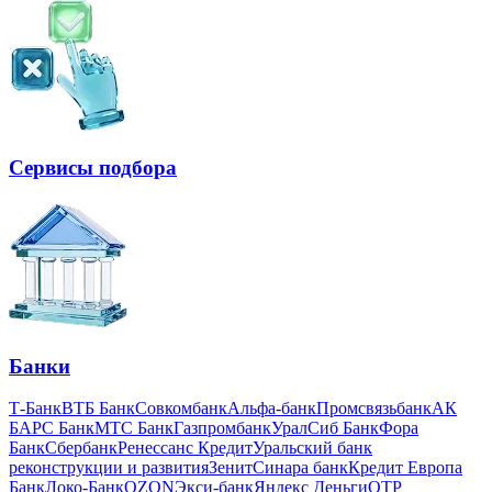
Сервисы подбора
Банки
Т-Банк
ВТБ Банк
Совкомбанк
Альфа-банк
Промсвязьбанк
АК
БАРС Банк
МТС Банк
Газпромбанк
УралСиб Банк
Фора
Банк
Сбербанк
Ренессанс Кредит
Уральский банк
реконструкции и развития
Зенит
Синара банк
Кредит Европа
Банк
Локо-Банк
OZON
Экси-банк
Яндекс Деньги
OTP