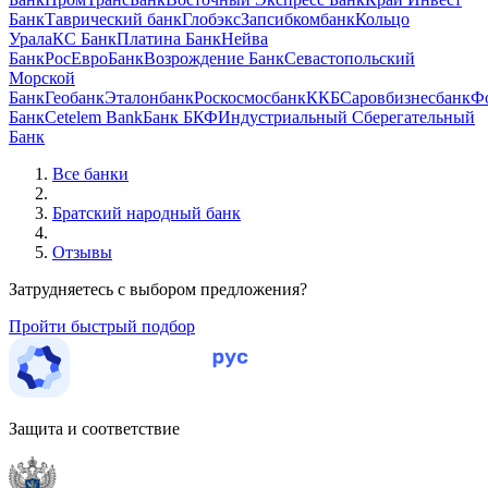
Банк
Таврический банк
Глобэкс
Запсибкомбанк
Кольцо
Урала
КС Банк
Платина Банк
Нейва
Банк
РосЕвроБанк
Возрождение Банк
Севастопольский
Морской
Банк
Геобанк
Эталонбанк
Роскосмосбанк
ККБ
Саровбизнесбанк
Ф
Банк
Cetelem Bank
Банк БКФ
Индустриальный Сберегательный
Банк
Все банки
Братский народный банк
Отзывы
Затрудняетесь с выбором предложения?
Пройти быстрый подбор
Защита и соответствие