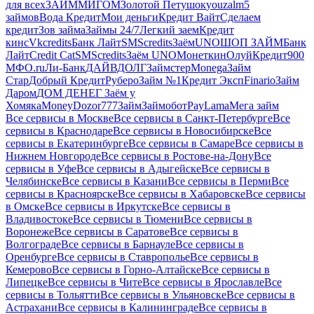
для всех
ЗАЙММИГОМ
Золотой Петушок
youzalm
5
займов
Вода Кредит
Мои деньги
Кредит Вайт
Сделаем
кредит
Зов займа
Займы 24/7
Легкий заем
Кредит
кинс
Vkcredits
Банк Лайт
SMScredits
ЗаёмUNO
ШОП ЗАЙМ
Банк
Лайт
Credit Cat
SMScredits
Заём UNO
Монеткин
ОлуйКредит
900
МФО.ru
Ли-Банк
ДАЙВДОЛГ
Займстер
Monega
Займ
Стар
Добрый Кредит
Руберо
Займ №1
Кредит Эксп
Finario
Займ
Даром
ДОМ ДЕНЕГ
Заём у
Хомяка
MoneyDozor
777Займ
Займобот
PayLama
Мега займ
Все сервисы в Москве
Все сервисы в Санкт-Петербурге
Все
сервисы в Краснодаре
Все сервисы в Новосибирске
Все
сервисы в Екатеринбурге
Все сервисы в Самаре
Все сервисы в
Нижнем Новгороде
Все сервисы в Ростове-на-Дону
Все
сервисы в Уфе
Все сервисы в Адыгейске
Все сервисы в
Челябинске
Все сервисы в Казани
Все сервисы в Перми
Все
сервисы в Красноярске
Все сервисы в Хабаровске
Все сервисы
в Омске
Все сервисы в Иркутске
Все сервисы в
Владивостоке
Все сервисы в Тюмени
Все сервисы в
Воронеже
Все сервисы в Саратове
Все сервисы в
Волгограде
Все сервисы в Барнауле
Все сервисы в
Оренбурге
Все сервисы в Ставрополье
Все сервисы в
Кемерово
Все сервисы в Горно-Алтайске
Все сервисы в
Липецке
Все сервисы в Чите
Все сервисы в Ярославле
Все
сервисы в Тольятти
Все сервисы в Ульяновске
Все сервисы в
Астрахани
Все сервисы в Калининграде
Все сервисы в