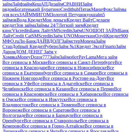
займ
Лайфзайм
КешАП
Дизайм
СРАВНИ
Займ
рядом
Богатенький Буратино
Credithub
Пятак
МаниФокс
Займы
для всех
ЗАЙММИГОМ
Золотой Петушок
youzalm
5
займов
Вода Кредит
Мои деньги
Кредит Вайт
Сделаем
кредит
Зов займа
Займы 24/7
Легкий заем
Кредит
кинс
Vkcredits
Банк Лайт
SMScredits
ЗаёмUNO
ШОП ЗАЙМ
Банк
Лайт
Credit Cat
SMScredits
Заём UNO
Монеткин
ОлуйКредит
900
МФО.ru
Ли-Банк
ДАЙВДОЛГ
Займстер
Monega
Займ
Стар
Добрый Кредит
Руберо
Займ №1
Кредит Эксп
Finario
Займ
Даром
ДОМ ДЕНЕГ
Заём у
Хомяка
MoneyDozor
777Займ
Займобот
PayLama
Мега займ
Все сервисы в Москве
Все сервисы в Санкт-Петербурге
Все
сервисы в Краснодаре
Все сервисы в Новосибирске
Все
сервисы в Екатеринбурге
Все сервисы в Самаре
Все сервисы в
Нижнем Новгороде
Все сервисы в Ростове-на-Дону
Все
сервисы в Уфе
Все сервисы в Адыгейске
Все сервисы в
Челябинске
Все сервисы в Казани
Все сервисы в Перми
Все
сервисы в Красноярске
Все сервисы в Хабаровске
Все сервисы
в Омске
Все сервисы в Иркутске
Все сервисы в
Владивостоке
Все сервисы в Тюмени
Все сервисы в
Воронеже
Все сервисы в Саратове
Все сервисы в
Волгограде
Все сервисы в Барнауле
Все сервисы в
Оренбурге
Все сервисы в Ставрополье
Все сервисы в
Кемерово
Все сервисы в Горно-Алтайске
Все сервисы в
Липецке
Все сервисы в Чите
Все сервисы в Ярославле
Все