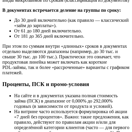
Виды микрозаймов по срокам (классификация из документов)
В документах встречается деление на группы по сроку:
До 30 дней включительно (как правило — классический
«займ до зарплаты»).
От 61 до 180 дней включительно.
От 181 до 365 дней включительно.
При этом по суммам внутри «длинных» сроков в документах
отдельно выделяются диапазоны (например, до 30 тыс. и
свыше 30 тыс. до 100 тыс.). Практически это означает, что
продуктовая линейка может включать как короткие
PDL‑займы, так и более «рассроченные» варианты с графиком
платежей.
Проценты, ПСК и промо‑условия
На сайте и в документах указана полная стоимость
займа (ПСК) в диапазоне от 0,000% до 292,000%
годовых (в зависимости от продукта и условий).
На витрине часто используется формулировка об акции
«7 дней без процентов». Важно: такие предложения, как
правило, действуют по правилам акции и/или для
определённой категории клиентов (часто — для первого