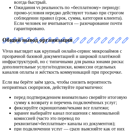
всегда быстрый.
Ожидания vs реальность по «бесплатному» периоду:
промо‑условия нередко действуют только при строгом
соблюдении правил (срок, сумма, категория клиента).
Если человек не вчитывается — разочарование почти
гарантировано.
Общий вывод организации
Vivus выглядит как крупный онлайн‑сервис микрозаймов с
прозрачной базовой документацией и широкой платёжной
инфраструктурой, но с типичными для рынка зонами риска:
дополнительные услуги/подписки, комиссии отдельных
каналов оплаты и жёсткость коммуникаций при просрочке.
Если вы берёте заём здесь, чтобы снизить вероятность
неприятных сюрпризов, действуйте прагматично:
перед подтверждением внимательно сверяйте итоговую
сумму к возврату и перечень подключённых услуг;
фиксируйте скриншотами/чеками все платежи;
заранее выбирайте канал погашения с минимальной
комиссией (часто это перевод по
реквизитам/«бесплатные» каналы из документов);
при подключении услуг — сразу выясняйте как от них