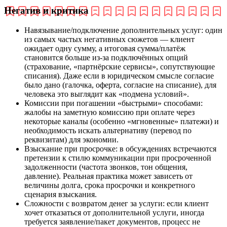
Негатив и критика
Навязывание/подключение дополнительных услуг: один
из самых частых негативных сюжетов — клиент
ожидает одну сумму, а итоговая сумма/платёж
становится больше из‑за подключённых опций
(страхование, «партнёрские сервисы», сопутствующие
списания). Даже если в юридическом смысле согласие
было дано (галочка, оферта, согласие на списание), для
человека это выглядит как «подмена условий».
Комиссии при погашении «быстрыми» способами:
жалобы на заметную комиссию при оплате через
некоторые каналы (особенно «мгновенные» платежи) и
необходимость искать альтернативу (перевод по
реквизитам) для экономии.
Взыскание при просрочке: в обсуждениях встречаются
претензии к стилю коммуникации при просроченной
задолженности (частота звонков, тон общения,
давление). Реальная практика может зависеть от
величины долга, срока просрочки и конкретного
сценария взыскания.
Сложности с возвратом денег за услуги: если клиент
хочет отказаться от дополнительной услуги, иногда
требуется заявление/пакет документов, процесс не