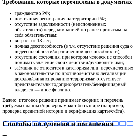
Требования, которые перечислены в документах
гражданство РФ;
постоянная регистрация на территории РФ;
отсутствие задолженности (неисполненных
обязательств) перед компанией по ранее принятым на
себя обязательствам;
возраст от 18 лет;
полная дееспособность (в т.ч. отсутствие решения суда о
недееспособности/ограниченной дееспособности);
отсутствие состояния, при котором человек не способен
понимать значение своих действий/руководить ими;
заёмщик не относится к категориям лиц, перечисленных
в законодательстве по противодействию легализации
доходов/финансированию терроризма; отсутствует
представитель/выгодоприобретатель/бенефициарный
владелец — иное физлицо.
Важно: итоговое решение принимает скоринг, и перечень
требуемых данных/проверок может быть шире (например,
проверка кредитной истории и верификация карты/счёта).
Способы получения и погашения