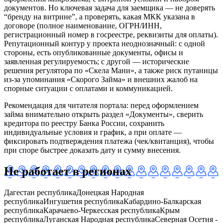
документов. Но ключевая задача для заемщика — не доверять
“бренду на витрине”, а проверять, какая МКК указана в
договоре (полное наименование, ОГРН/ИНН,
регистрационный номер в госреестре, реквизиты для оплаты).
Репутационный контур у проекта неоднозначный: с одной
стороны, есть опубликованные документы, офисы и
заявленная регулируемость; с другой — исторические
решения регулятора по «Скела Мани», а также риск путаницы
из-за упоминания «Скорого Займа» и внешних жалоб на
спорные ситуации с оплатами и коммуникацией.
Рекомендация для читателя портала: перед оформлением
займа внимательно открыть раздел «Документы», сверить
кредитора по реестру Банка России, сохранить
индивидуальные условия и график, а при оплате —
фиксировать подтверждения платежа (чек/квитанция), чтобы
при споре быстрее доказать дату и сумму внесения.
Не работает в регионах
Дагестан республика
Донецкая Народная
республика
Ингушетия республика
Кабардино-Балкарская
республика
Карачаево-Черкесская республика
Крым
республика
Луганская Народная республика
Северная Осетия -