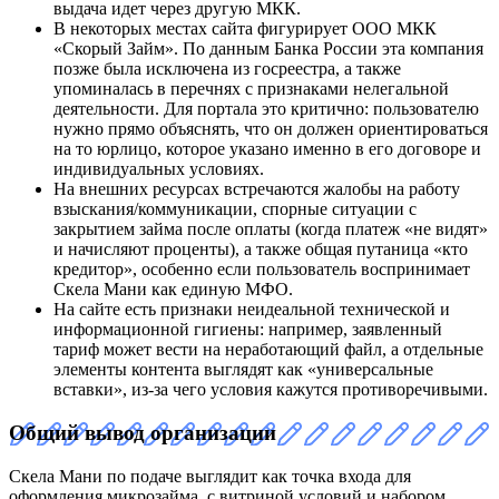
выдача идет через другую МКК.
В некоторых местах сайта фигурирует ООО МКК
«Скорый Займ». По данным Банка России эта компания
позже была исключена из госреестра, а также
упоминалась в перечнях с признаками нелегальной
деятельности. Для портала это критично: пользователю
нужно прямо объяснять, что он должен ориентироваться
на то юрлицо, которое указано именно в его договоре и
индивидуальных условиях.
На внешних ресурсах встречаются жалобы на работу
взыскания/коммуникации, спорные ситуации с
закрытием займа после оплаты (когда платеж «не видят»
и начисляют проценты), а также общая путаница «кто
кредитор», особенно если пользователь воспринимает
Скела Мани как единую МФО.
На сайте есть признаки неидеальной технической и
информационной гигиены: например, заявленный
тариф может вести на неработающий файл, а отдельные
элементы контента выглядят как «универсальные
вставки», из-за чего условия кажутся противоречивыми.
Общий вывод организации
Скела Мани по подаче выглядит как точка входа для
оформления микрозайма, с витриной условий и набором