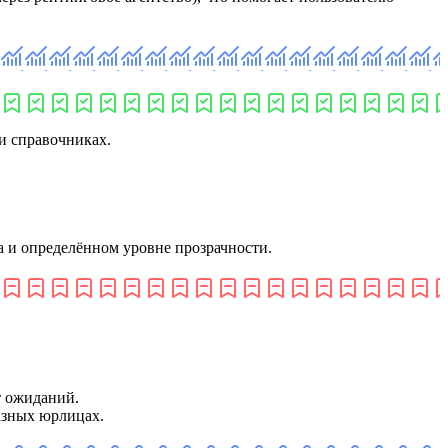
и справочниках.
а и определённом уровне прозрачности.
т ожиданий.
азных юрлицах.