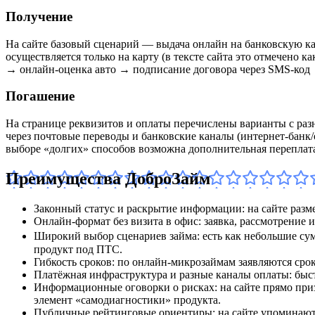
Получение
На сайте базовый сценарий — выдача онлайн на банковскую ка
осуществляется только на карту (в тексте сайта это отмечено 
→ онлайн‑оценка авто → подписание договора через SMS‑код →
Погашение
На странице реквизитов и оплаты перечислены варианты с раз
через почтовые переводы и банковские каналы (интернет‑банк/
выборе «долгих» способов возможна дополнительная переплат
Преимущества ДоброЗайм
Законный статус и раскрытие информации: на сайте разм
Онлайн‑формат без визита в офис: заявка, рассмотрение 
Широкий выбор сценариев займа: есть как небольшие сум
продукт под ПТС.
Гибкость сроков: по онлайн‑микрозаймам заявляются срок
Платёжная инфраструктура и разные каналы оплаты: быст
Информационные оговорки о рисках: на сайте прямо при
элемент «самодиагностики» продукта.
Публичные рейтинговые ориентиры: на сайте упоминаются