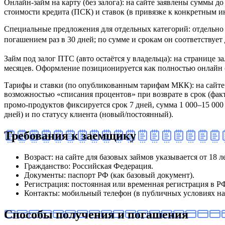
Онлайн‑займ на карту (без залога): на сайте заявлены суммы д
стоимости кредита (ПСК) и ставок (в привязке к конкретным 
Специальные предложения для отдельных категорий: отдельно 
погашением раз в 30 дней; по сумме и срокам он соответствует 
Займ под залог ПТС (авто остаётся у владельца): на странице 
месяцев. Оформление позиционируется как полностью онлайн (з
Тарифы и ставки (по опубликованным тарифам МКК): на сайт
возможностью «списания процентов» при возврате в срок (фак
промо‑продуктов фиксируется срок 7 дней, сумма 1 000–15 000 
дней) и по статусу клиента (новый/постоянный).
Требования к заемщику
Возраст: на сайте для базовых займов указывается от 18 
Гражданство: Российская Федерация.
Документы: паспорт РФ (как базовый документ).
Регистрация: постоянная или временная регистрация в Р
Контакты: мобильный телефон (в публичных условиях на 
Способы получения и погашения