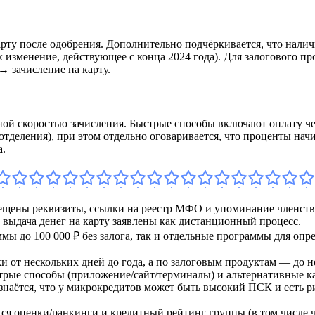
рту после одобрения. Дополнительно подчёркивается, что нали
как изменение, действующее с конца 2024 года). Для залогового
 зачисление на карту.
ной скоростью зачисления. Быстрые способы включают оплату че
отделения), при этом отдельно оговаривается, что проценты на
а.
ещены реквизиты, ссылки на реестр МФО и упоминание членства
и выдача денег на карту заявлены как дистанционный процесс.
мы до 100 000 ₽ без залога, так и отдельные программы для оп
и от нескольких дней до года, а по залоговым продуктам — до н
рые способы (приложение/сайт/терминалы) и альтернативные ка
знаётся, что у микрокредитов может быть высокий ПСК и есть р
 оценки/ранкинги и кредитный рейтинг группы (в том числе че