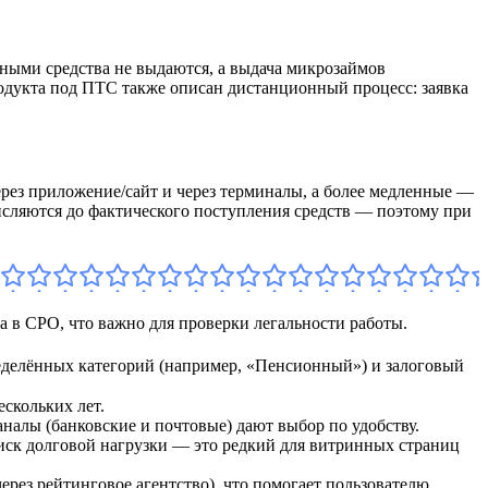
чными средства не выдаются, а выдача микрозаймов
 продукта под ПТС также описан дистанционный процесс: заявка
рез приложение/сайт и через терминалы, а более медленные —
числяются до фактического поступления средств — поэтому при
 в СРО, что важно для проверки легальности работы.
ределённых категорий (например, «Пенсионный») и залоговый
ескольких лет.
налы (банковские и почтовые) дают выбор по удобству.
иск долговой нагрузки — это редкий для витринных страниц
рез рейтинговое агентство), что помогает пользователю