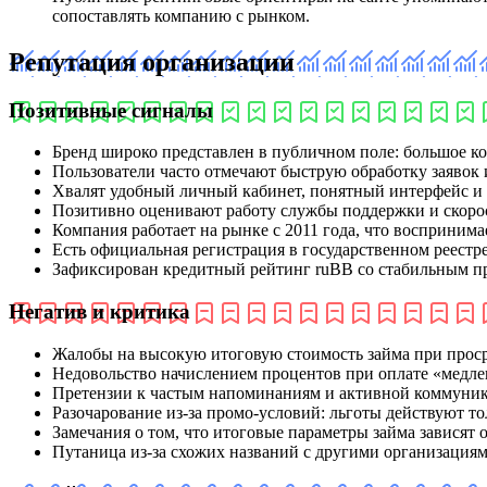
сопоставлять компанию с рынком.
Репутация организации
Позитивные сигналы
Бренд широко представлен в публичном поле: большое ко
Пользователи часто отмечают быструю обработку заявок и
Хвалят удобный личный кабинет, понятный интерфейс и
Позитивно оценивают работу службы поддержки и скорос
Компания работает на рынке с 2011 года, что воспринима
Есть официальная регистрация в государственном реес
Зафиксирован кредитный рейтинг ruBB со стабильным про
Негатив и критика
Жалобы на высокую итоговую стоимость займа при прос
Недовольство начислением процентов при оплате «медлен
Претензии к частым напоминаниям и активной коммуник
Разочарование из‑за промо‑условий: льготы действуют т
Замечания о том, что итоговые параметры займа зависят 
Путаница из‑за схожих названий с другими организациям