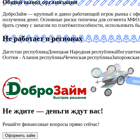
Общий вывод организации
ДоброЗайм — крупный и давно работающий игрок рынка с офи
получения денег. Основные риски типичны для сегмента МФО: 
брать сумму с запасом по платёжеспособности, использовать 
Не работает в регионах
Дагестан республика
Донецкая Народная республика
Ингушетия
Осетия - Алания республика
Чеченская республика
Запорожская
Не ждите — деньги ждут вас!
Решайте финансовые вопросы прямо сейчас!
Оформить займ