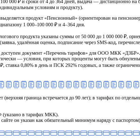
о 100 000 ₽ и сроки от 4 до 364 дней, выдача — дистанционно на
индивидуальным условиям и продукту).
выделяется продукт «Пенсионный» (ориентирован на пенсионеро
диапазону 1 000–100 000 ₽ и 4–364 дня.
залогового продукта указаны суммы от 50 000 до 1 000 000 ₽, ор
аявка, удалённая оценка, подписание через SMS‑код, перечислен
е доступен документ «Перечень тарифов» для ООО МКК «ДЗБР».
тически — условия, при которых проценты могут быть обнулены
₽, ставка 0,80% в день и ПСК 292% годовых, а также ограничени
лет (верхняя граница встречается до 90 лет); в тарифах по отде
Ф (указано в тарифах МКК).
сайте он указан как обязательный минимум наряду с паспортом)