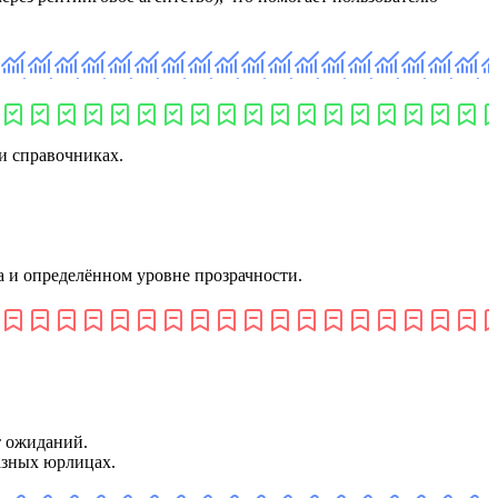
и справочниках.
а и определённом уровне прозрачности.
т ожиданий.
азных юрлицах.