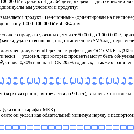
о 100 000 ₽ и сроки от 4 до 364 дней, выдача — дистанционно на
индивидуальным условиям и продукту).
выделяется продукт «Пенсионный» (ориентирован на пенсионеро
диапазону 1 000–100 000 ₽ и 4–364 дня.
залогового продукта указаны суммы от 50 000 до 1 000 000 ₽, ор
аявка, удалённая оценка, подписание через SMS‑код, перечислен
е доступен документ «Перечень тарифов» для ООО МКК «ДЗБР».
тически — условия, при которых проценты могут быть обнулены
₽, ставка 0,80% в день и ПСК 292% годовых, а также ограничени
лет (верхняя граница встречается до 90 лет); в тарифах по отде
Ф (указано в тарифах МКК).
сайте он указан как обязательный минимум наряду с паспортом)