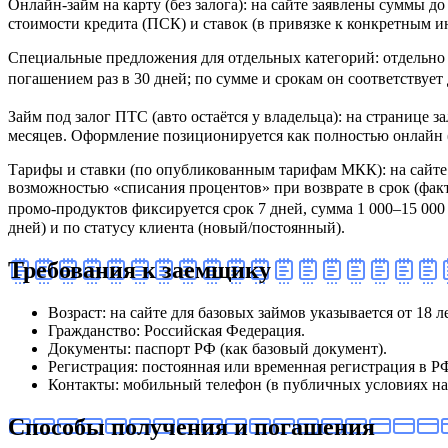
Онлайн‑займ на карту (без залога): на сайте заявлены суммы д
стоимости кредита (ПСК) и ставок (в привязке к конкретным 
Специальные предложения для отдельных категорий: отдельно 
погашением раз в 30 дней; по сумме и срокам он соответствует 
Займ под залог ПТС (авто остаётся у владельца): на странице 
месяцев. Оформление позиционируется как полностью онлайн (з
Тарифы и ставки (по опубликованным тарифам МКК): на сайт
возможностью «списания процентов» при возврате в срок (фак
промо‑продуктов фиксируется срок 7 дней, сумма 1 000–15 000 
дней) и по статусу клиента (новый/постоянный).
Требования к заемщику
Возраст: на сайте для базовых займов указывается от 18 
Гражданство: Российская Федерация.
Документы: паспорт РФ (как базовый документ).
Регистрация: постоянная или временная регистрация в Р
Контакты: мобильный телефон (в публичных условиях на 
Способы получения и погашения