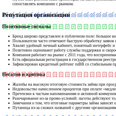
сопоставлять компанию с рынком.
Репутация организации
Позитивные сигналы
Бренд широко представлен в публичном поле: большое ко
Пользователи часто отмечают быструю обработку заявок и
Хвалят удобный личный кабинет, понятный интерфейс и
Позитивно оценивают работу службы поддержки и скорос
Компания работает на рынке с 2011 года, что воспринима
Есть официальная регистрация в государственном реес
Зафиксирован кредитный рейтинг ruBB со стабильным про
Негатив и критика
Жалобы на высокую итоговую стоимость займа при прос
Недовольство начислением процентов при оплате «медлен
Претензии к частым напоминаниям и активной коммуник
Разочарование из‑за промо‑условий: льготы действуют т
Замечания о том, что итоговые параметры займа зависят 
Путаница из‑за схожих названий с другими организациям