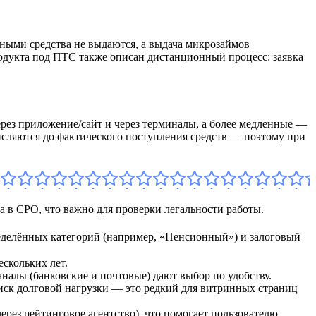
чными средства не выдаются, а выдача микрозаймов
 продукта под ПТС также описан дистанционный процесс: заявка
рез приложение/сайт и через терминалы, а более медленные —
числяются до фактического поступления средств — поэтому при
 в СРО, что важно для проверки легальности работы.
ределённых категорий (например, «Пенсионный») и залоговый
ескольких лет.
налы (банковские и почтовые) дают выбор по удобству.
иск долговой нагрузки — это редкий для витринных страниц
рез рейтинговое агентство), что помогает пользователю