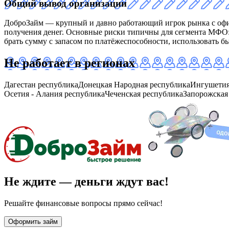
Общий вывод организации
ДоброЗайм — крупный и давно работающий игрок рынка с офи
получения денег. Основные риски типичны для сегмента МФО: 
брать сумму с запасом по платёжеспособности, использовать 
Не работает в регионах
Дагестан республика
Донецкая Народная республика
Ингушетия
Осетия - Алания республика
Чеченская республика
Запорожская
Не ждите — деньги ждут вас!
Решайте финансовые вопросы прямо сейчас!
Оформить займ