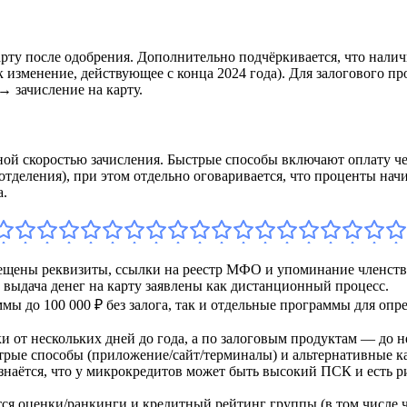
рту после одобрения. Дополнительно подчёркивается, что нали
как изменение, действующее с конца 2024 года). Для залогового
 зачисление на карту.
ной скоростью зачисления. Быстрые способы включают оплату че
отделения), при этом отдельно оговаривается, что проценты на
а.
ещены реквизиты, ссылки на реестр МФО и упоминание членства
и выдача денег на карту заявлены как дистанционный процесс.
мы до 100 000 ₽ без залога, так и отдельные программы для оп
и от нескольких дней до года, а по залоговым продуктам — до н
рые способы (приложение/сайт/терминалы) и альтернативные ка
знаётся, что у микрокредитов может быть высокий ПСК и есть р
 оценки/ранкинги и кредитный рейтинг группы (в том числе че