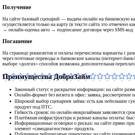
Получение
На сайте базовый сценарий — выдача онлайн на банковскую ка
осуществляется только на карту (в тексте сайта это отмечено 
→ онлайн‑оценка авто → подписание договора через SMS‑код →
Погашение
На странице реквизитов и оплаты перечислены варианты с раз
через почтовые переводы и банковские каналы (интернет‑банк/
выборе «долгих» способов возможна дополнительная переплат
Преимущества ДоброЗайм
Законный статус и раскрытие информации: на сайте разм
Онлайн‑формат без визита в офис: заявка, рассмотрение 
Широкий выбор сценариев займа: есть как небольшие сум
продукт под ПТС.
Гибкость сроков: по онлайн‑микрозаймам заявляются срок
Платёжная инфраструктура и разные каналы оплаты: быст
Информационные оговорки о рисках: на сайте прямо при
элемент «самодиагностики» продукта.
Публичные рейтинговые ориентиры: на сайте упоминаются