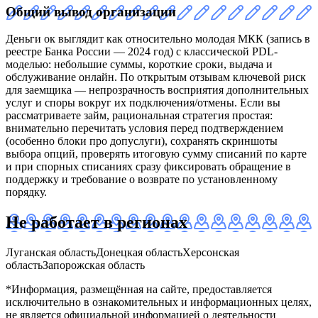
Общий вывод организации
Деньги ок выглядит как относительно молодая МКК (запись в
реестре Банка России — 2024 год) с классической PDL-
моделью: небольшие суммы, короткие сроки, выдача и
обслуживание онлайн. По открытым отзывам ключевой риск
для заемщика — непрозрачность восприятия дополнительных
услуг и споры вокруг их подключения/отмены. Если вы
рассматриваете займ, рациональная стратегия простая:
внимательно перечитать условия перед подтверждением
(особенно блоки про допуслуги), сохранять скриншоты
выбора опций, проверять итоговую сумму списаний по карте
и при спорных списаниях сразу фиксировать обращение в
поддержку и требование о возврате по установленному
порядку.
Не работает в регионах
Луганская область
Донецкая область
Херсонская
область
Запорожская область
*Информация, размещённая на сайте, предоставляется
исключительно в ознакомительных и информационных целях,
не является официальной информацией о деятельности