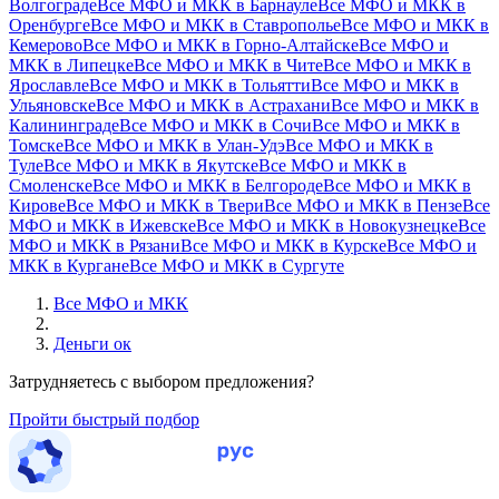
Волгограде
Все МФО и МКК в Барнауле
Все МФО и МКК в
Оренбурге
Все МФО и МКК в Ставрополье
Все МФО и МКК в
Кемерово
Все МФО и МКК в Горно-Алтайске
Все МФО и
МКК в Липецке
Все МФО и МКК в Чите
Все МФО и МКК в
Ярославле
Все МФО и МКК в Тольятти
Все МФО и МКК в
Ульяновске
Все МФО и МКК в Астрахани
Все МФО и МКК в
Калининграде
Все МФО и МКК в Сочи
Все МФО и МКК в
Томске
Все МФО и МКК в Улан-Удэ
Все МФО и МКК в
Туле
Все МФО и МКК в Якутске
Все МФО и МКК в
Смоленске
Все МФО и МКК в Белгороде
Все МФО и МКК в
Кирове
Все МФО и МКК в Твери
Все МФО и МКК в Пензе
Все
МФО и МКК в Ижевске
Все МФО и МКК в Новокузнецке
Все
МФО и МКК в Рязани
Все МФО и МКК в Курске
Все МФО и
МКК в Кургане
Все МФО и МКК в Сургуте
Все МФО и МКК
Деньги ок
Затрудняетесь с выбором предложения?
Пройти быстрый подбор