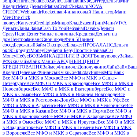
вопрос
Hurmacredit
EcoZaym
Cashmagnit
Кредиттер
Деньга
Миг
Кредит
Мега Деньги
Platiza
Credit7
kekas.ru
NOVA
CREDIT
Webbankir
Rocketman
Финансовый Навигатор
Мани
Мен
One click
money
еКапуста
Creditplus
МикроКлад
Ezaem
ГринМани
VIVA
Деньги
Лайм‑Займ
Cash To You
Вебзайм
Davaka
Деньги
Сразу
Надо Денег
Умные наличные
Кредиска
Деньги на
дом
Центрофинанс
Свои люди
Фин 5
Привет
сосед
Бережный
Займ Экспресс
Бюджет
ПРОБАЛАНС
Деньги
ок
495 кредит
MoneyDay
Бери Беру
Простые займы
Car
Money
Небус
ВОЗЬМИКА
ДЕНЬГИ В ДОЛГ
Bunnymoney
Займы
РФ
Эквазайм
Лайк Мани
НАРОДНЫЙ ЦЕНТР
КРЕДИТОВАНИЯ
Займер
Финмолл
Дополучкино
ЛайкЗайм
Ваш
Кредит
Целевые Финансы
Kviku
Credit2day
Finters
Mfo Bank
Все МФО и МКК в Москве
Все МФО и МКК в Санкт-
Петербурге
Все МФО и МКК в Краснодаре
Все МФО и МКК в
Новосибирске
Все МФО и МКК в Екатеринбурге
Все МФО и
МКК в Самаре
Все МФО и МКК в Нижнем Новгороде
Все
МФО и МКК в Ростове-на-Дону
Все МФО и МКК в Уфе
Все
МФО и МКК в Адыгейске
Все МФО и МКК в Челябинске
Все
МФО и МКК в Казани
Все МФО и МКК в Перми
Все МФО и
МКК в Красноярске
Все МФО и МКК в Хабаровске
Все МФО
и МКК в Омске
Все МФО и МКК в Иркутске
Все МФО и МКК
в Владивостоке
Все МФО и МКК в Тюмени
Все МФО и МКК
в Воронеже
Все МФО и МКК в Саратове
Все МФО и МКК в